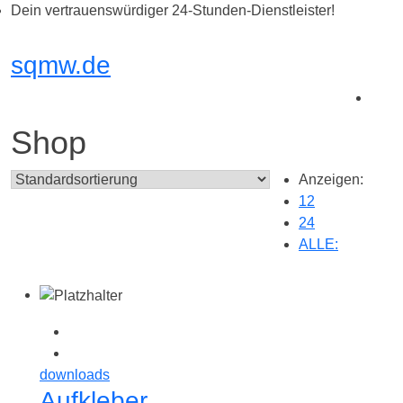
Zum
Dein vertrauenswürdiger 24-Stunden-Dienstleister!
Inhalt
springen
sqmw.de
Shop
Anzeigen:
12
24
ALLE:
downloads
Aufkleber